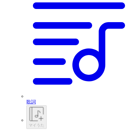
歌詞
マイうた