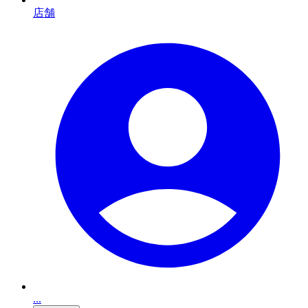
店舗
...