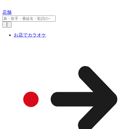
店舗
お店でカラオケ