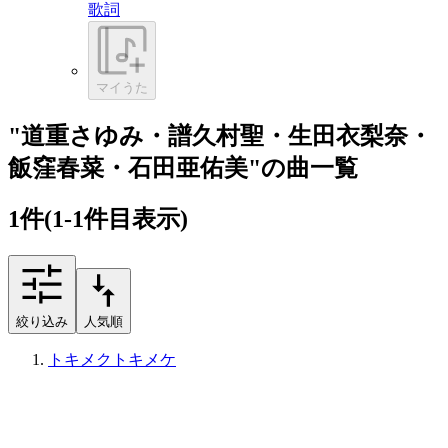
歌詞
マイうた
"道重さゆみ・譜久村聖・生田衣梨奈・
飯窪春菜・石田亜佑美"の曲一覧
1
件
(1-1件目表示)
絞り込み
人気順
トキメクトキメケ