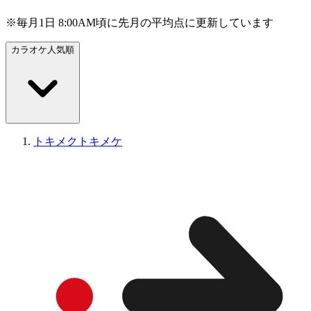
※毎月1日 8:00AM頃に先月の平均点に更新しています
カラオケ人気順
トキメクトキメケ