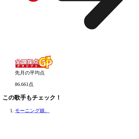
先月の平均点
86
.
661
点
この歌手もチェック！
モーニング娘。