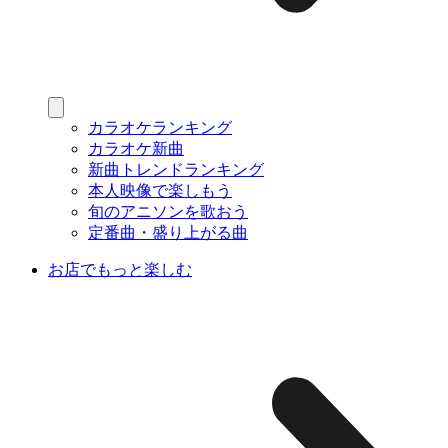
カラオケランキング
カラオケ新曲
新曲トレンドランキング
本人映像で楽しもう
旬のアニソンを歌おう
定番曲・盛り上がる曲
お店でもっと楽しむ