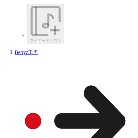
マイアーティスト
Berryz工房