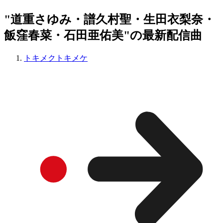
"道重さゆみ・譜久村聖・生田衣梨奈・
飯窪春菜・石田亜佑美"の最新配信曲
トキメクトキメケ