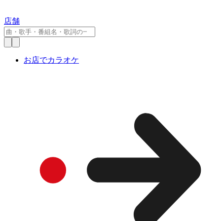
店舗
お店でカラオケ