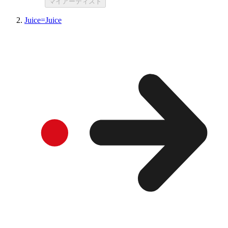
マイアーティスト
Juice=Juice