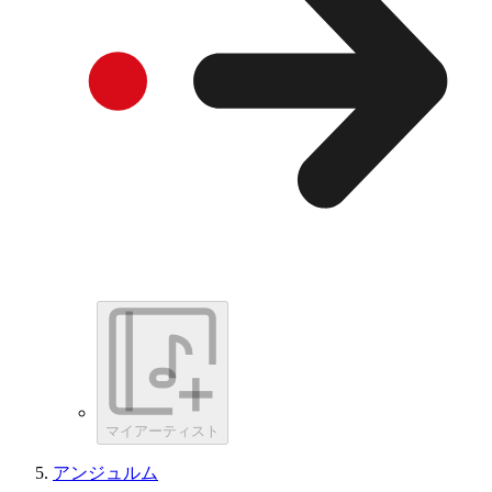
マイアーティスト
アンジュルム