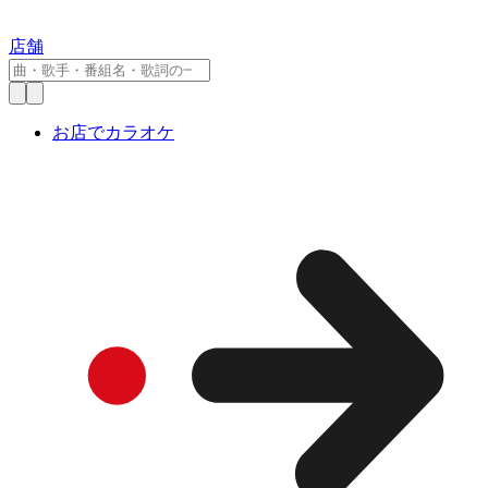
店舗
お店でカラオケ