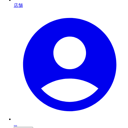
店舗
...