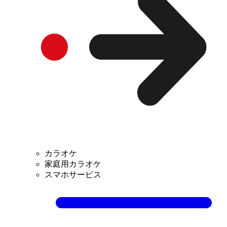
カラオケ
家庭用カラオケ
スマホサービス