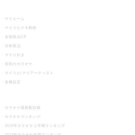
うたスキ
マイルーム
マイうたスキ動画
全国採点GP
分析採点
マイりれき
前回のカラオケ
マイうた/マイアーティスト
各種設定
お店でカラオケ
カラオケ最新配信曲
カラオケランキング
2026年カラオケ上半期ランキング
2025年カラオケ年間ランキング