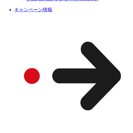
キャンペーン情報