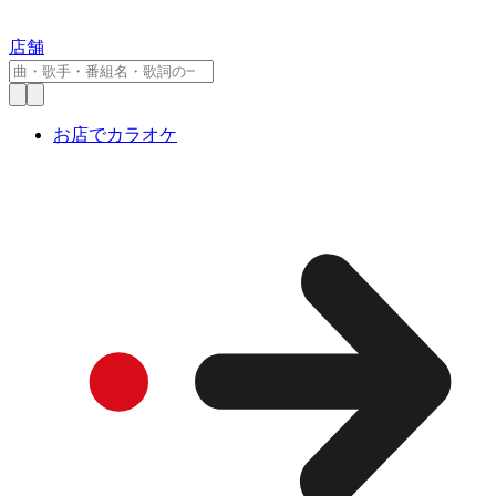
店舗
お店でカラオケ