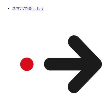
スマホで楽しもう