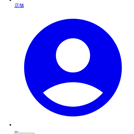
店舗
...