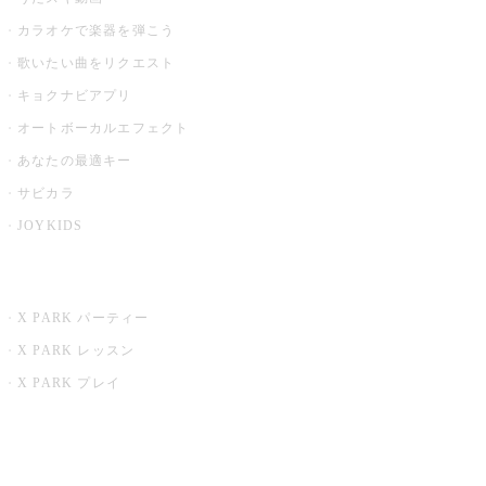
カラオケで楽器を弾こう
歌いたい曲をリクエスト
キョクナビアプリ
オートボーカルエフェクト
あなたの最適キー
サビカラ
JOYKIDS
X PARK
X PARK パーティー
X PARK レッスン
X PARK プレイ
みるハコ