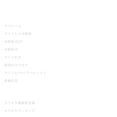
イベント・キャンペーン
うたスキ
マイルーム
マイうたスキ動画
全国採点GP
分析採点
マイりれき
前回のカラオケ
マイうた/マイアーティスト
各種設定
お店でカラオケ
カラオケ最新配信曲
カラオケランキング