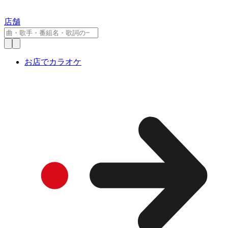
店舗
お店でカラオケ