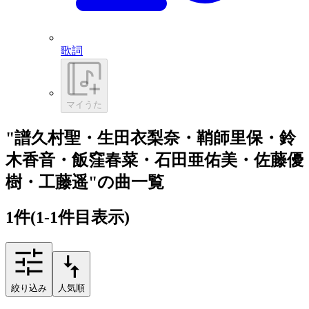
歌詞
マイうた
"譜久村聖・生田衣梨奈・鞘師里保・鈴
木香音・飯窪春菜・石田亜佑美・佐藤優
樹・工藤遥"の曲一覧
1
件
(1-1件目表示)
絞り込み
人気順