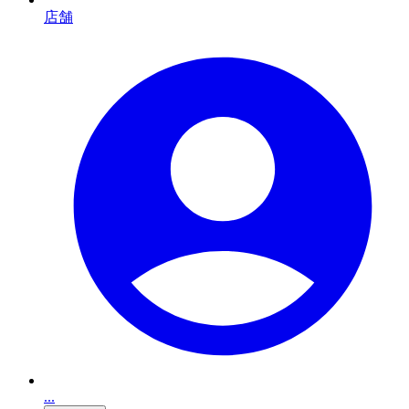
店舗
...