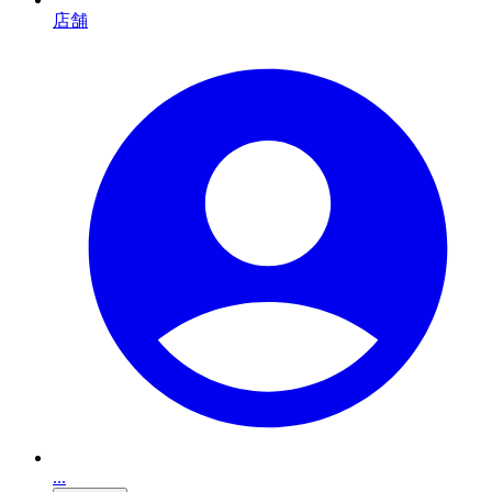
店舗
...