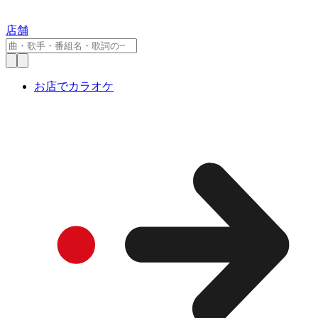
店舗
お店でカラオケ