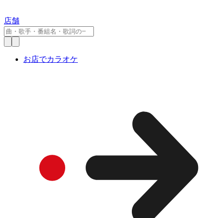
店舗
お店でカラオケ