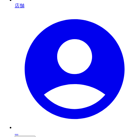
店舗
...