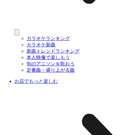
カラオケランキング
カラオケ新曲
新曲トレンドランキング
本人映像で楽しもう
旬のアニソンを歌おう
定番曲・盛り上がる曲
お店でもっと楽しむ