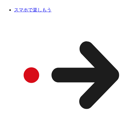
スマホで楽しもう