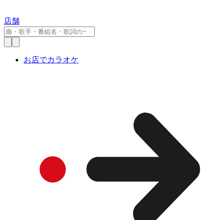
店舗
お店でカラオケ