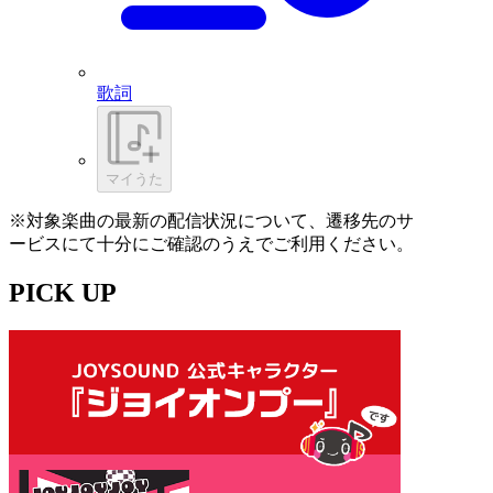
歌詞
マイうた
※対象楽曲の最新の配信状況について、遷移先のサ
ービスにて十分にご確認のうえでご利用ください。
PICK UP