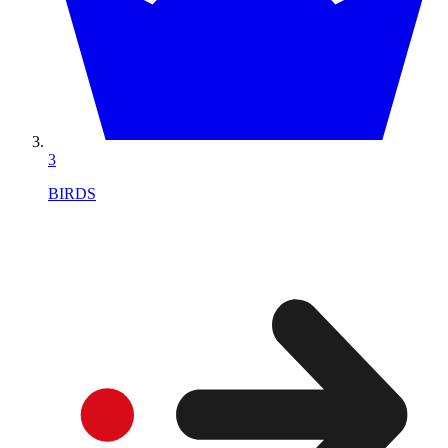
3
BIRDS