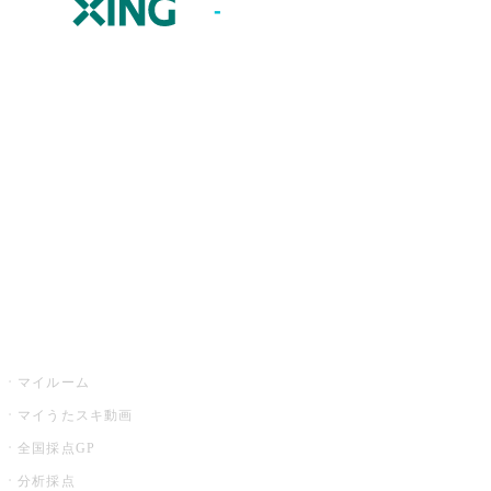
JOYSOUND.comトップ
カラオケ楽曲・歌詞検索
カラオケ店舗検索
全国カラオケ大会
イベント・キャンペーン
うたスキ
マイルーム
マイうたスキ動画
全国採点GP
分析採点