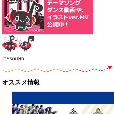
JOYSOUND
オススメ情報