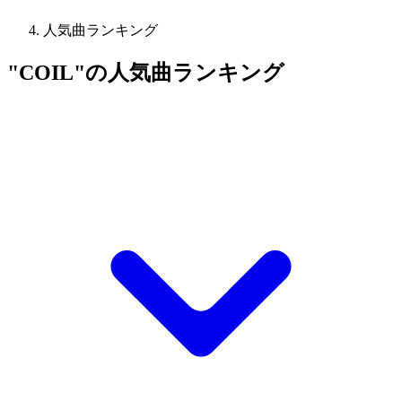
人気曲ランキング
"COIL"の人気曲ランキング