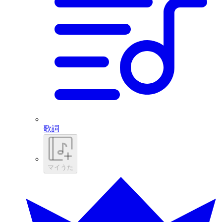
歌詞
マイうた