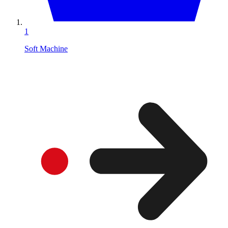
1
Soft Machine