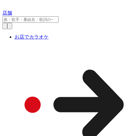
店舗
お店でカラオケ