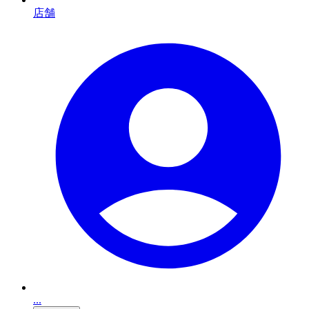
店舗
...