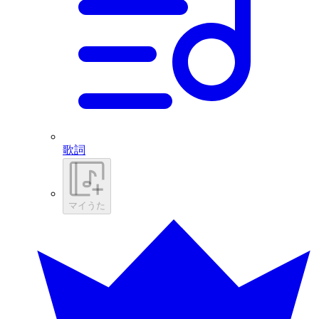
歌詞
マイうた