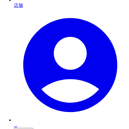
店舗
...