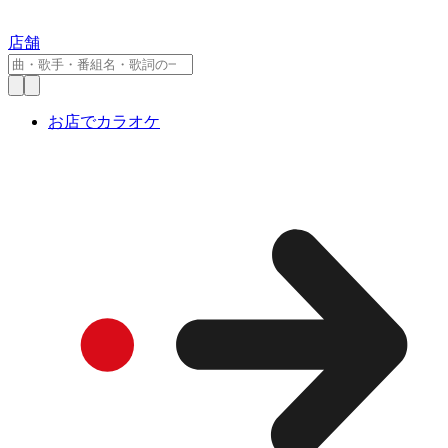
店舗
お店でカラオケ