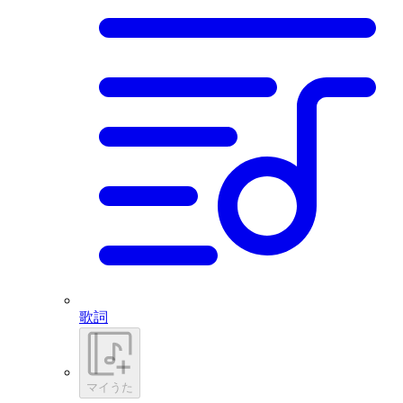
歌詞
マイうた