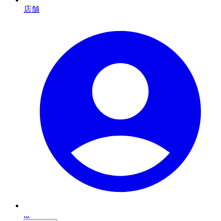
店舗
...