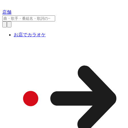
店舗
お店でカラオケ