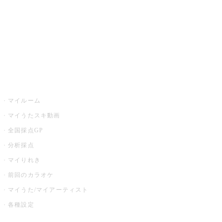
カラオケ店舗検索
全国カラオケ大会
イベント・キャンペーン
うたスキ
マイルーム
マイうたスキ動画
全国採点GP
分析採点
マイりれき
前回のカラオケ
マイうた/マイアーティスト
各種設定