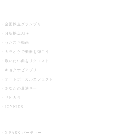
お店でもっと楽しむ
全国採点グランプリ
分析採点AI＋
うたスキ動画
カラオケで楽器を弾こう
歌いたい曲をリクエスト
キョクナビアプリ
オートボーカルエフェクト
あなたの最適キー
サビカラ
JOYKIDS
X PARK
X PARK パーティー