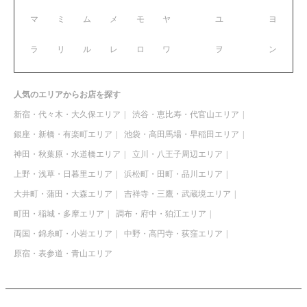
マ
ミ
ム
メ
モ
ヤ
ユ
ヨ
ラ
リ
ル
レ
ロ
ワ
ヲ
ン
人気のエリアからお店を探す
新宿・代々木・大久保エリア
渋谷・恵比寿・代官山エリア
銀座・新橋・有楽町エリア
池袋・高田馬場・早稲田エリア
神田・秋葉原・水道橋エリア
立川・八王子周辺エリア
上野・浅草・日暮里エリア
浜松町・田町・品川エリア
大井町・蒲田・大森エリア
吉祥寺・三鷹・武蔵境エリア
町田・稲城・多摩エリア
調布・府中・狛江エリア
両国・錦糸町・小岩エリア
中野・高円寺・荻窪エリア
原宿・表参道・青山エリア