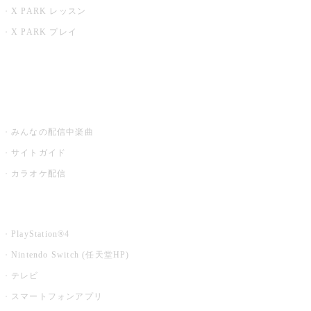
X PARK レッスン
X PARK プレイ
みるハコ
うたスキ ミュージックポスト
みんなの配信中楽曲
サイトガイド
カラオケ配信
家庭用カラオケ
PlayStation®4
Nintendo Switch (任天堂HP)
テレビ
スマートフォンアプリ