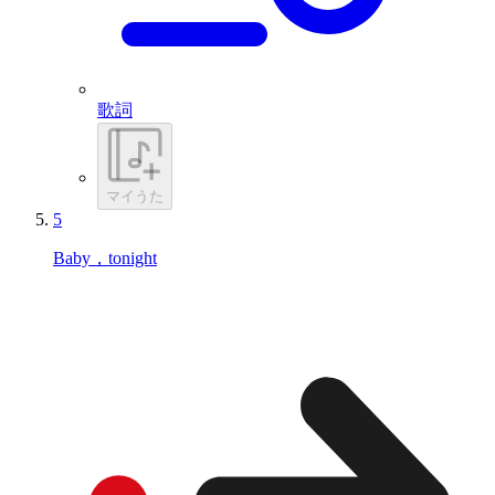
歌詞
マイうた
5
Baby，tonight