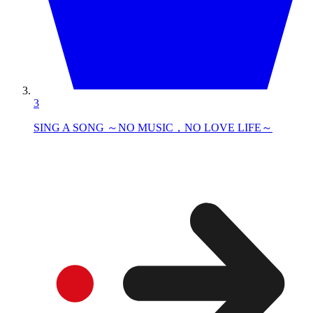
3
SING A SONG ～NO MUSIC，NO LOVE LIFE～