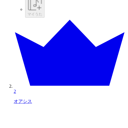
マイうた
2
オアシス