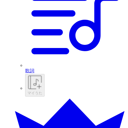
歌詞
マイうた