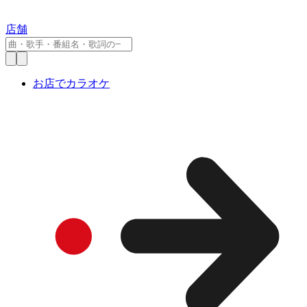
店舗
お店でカラオケ