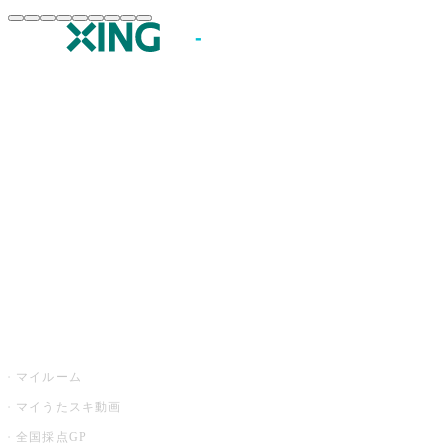
JOYSOUND.comトップ
カラオケ楽曲・歌詞検索
カラオケ店舗検索
全国カラオケ大会
イベント・キャンペーン
うたスキ
マイルーム
マイうたスキ動画
全国採点GP