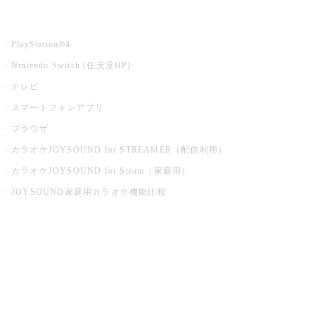
家庭用カラオケ
PlayStation®4
Nintendo Switch (任天堂HP)
テレビ
スマートフォンアプリ
ブラウザ
カラオケJOYSOUND for STREAMER（配信利用）
カラオケJOYSOUND for Steam（家庭用）
JOYSOUND家庭用カラオケ機能比較
アプリ・モバイルサービス一覧
音楽ニュース powered by ナタリー
その他