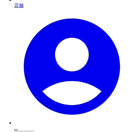
店舗
...