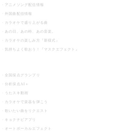
アニメソング配信情報
外国曲配信情報
カラオケで盛り上がる曲
あの日、あの時、あの音楽。
カラオケの楽しみ方『新様式』
気持ちよく歌おう！『マスクエフェクト』
お店でもっと楽しむ
全国採点グランプリ
分析採点AI＋
うたスキ動画
カラオケで楽器を弾こう
歌いたい曲をリクエスト
キョクナビアプリ
オートボーカルエフェクト