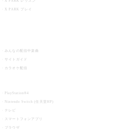
X PARK レッスン
X PARK プレイ
みるハコ
うたスキ ミュージックポスト
みんなの配信中楽曲
サイトガイド
カラオケ配信
家庭用カラオケ
PlayStation®4
Nintendo Switch (任天堂HP)
テレビ
スマートフォンアプリ
ブラウザ