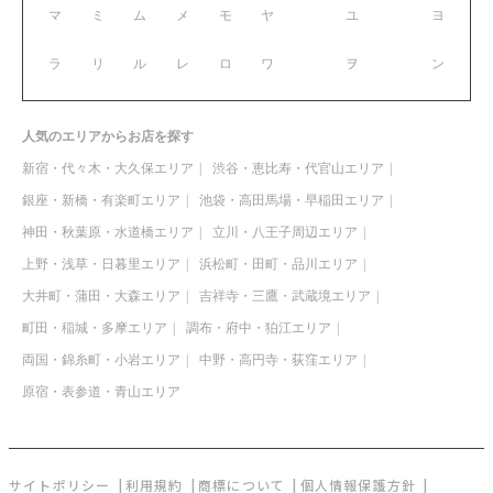
マ
ミ
ム
メ
モ
ヤ
ユ
ヨ
ラ
リ
ル
レ
ロ
ワ
ヲ
ン
人気のエリアからお店を探す
新宿・代々木・大久保エリア
渋谷・恵比寿・代官山エリア
銀座・新橋・有楽町エリア
池袋・高田馬場・早稲田エリア
神田・秋葉原・水道橋エリア
立川・八王子周辺エリア
上野・浅草・日暮里エリア
浜松町・田町・品川エリア
大井町・蒲田・大森エリア
吉祥寺・三鷹・武蔵境エリア
町田・稲城・多摩エリア
調布・府中・狛江エリア
両国・錦糸町・小岩エリア
中野・高円寺・荻窪エリア
原宿・表参道・青山エリア
サイトポリシー
利用規約
商標について
個人情報保護方針