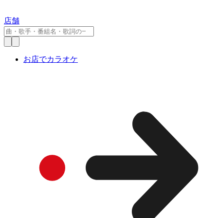
店舗
お店でカラオケ