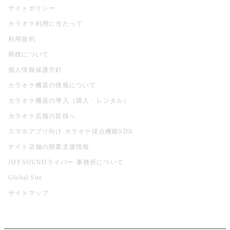
サイトポリシー
カラオケ利用に当たって
利用規約
商標について
個人情報保護方針
カラオケ機器の情報について
カラオケ機器の導入（購入・レンタル）
カラオケ店舗の皆様へ
スマホアプリ向け カラオケ採点機能SDK
ナイト店舗の開業支援情報
JOYSOUNDライバー 事務所について
Global Site
サイトマップ