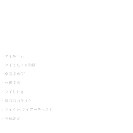
全国カラオケ大会
イベント・キャンペーン
うたスキ
マイルーム
マイうたスキ動画
全国採点GP
分析採点
マイりれき
前回のカラオケ
マイうた/マイアーティスト
各種設定