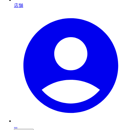
店舗
...