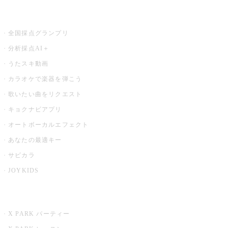
お店でもっと楽しむ
全国採点グランプリ
分析採点AI＋
うたスキ動画
カラオケで楽器を弾こう
歌いたい曲をリクエスト
キョクナビアプリ
オートボーカルエフェクト
あなたの最適キー
サビカラ
JOYKIDS
X PARK
X PARK パーティー