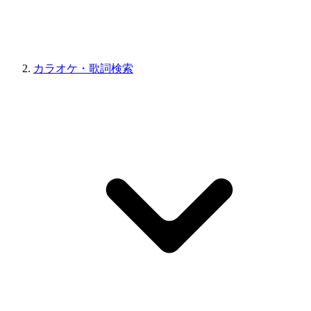
カラオケ・歌詞検索