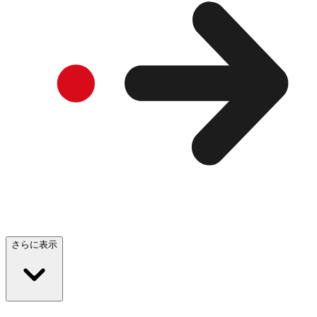
さらに表示