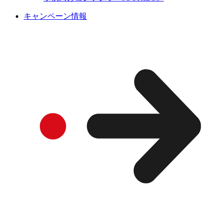
キャンペーン情報