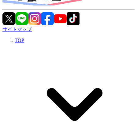
サイトマップ
TOP