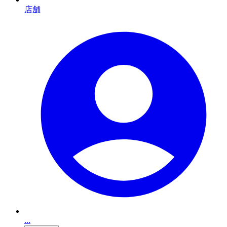
店舗
...