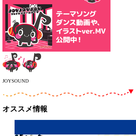
JOYSOUND
オススメ情報