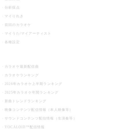
分析採点
マイりれき
前回のカラオケ
マイうた/マイアーティスト
各種設定
お店でカラオケ
カラオケ最新配信曲
カラオケランキング
2026年カラオケ上半期ランキング
2025年カラオケ年間ランキング
新曲トレンドランキング
映像コンテンツ配信情報（本人映像等）
サウンドコンテンツ配信情報（生演奏等）
VOCALOID™配信情報