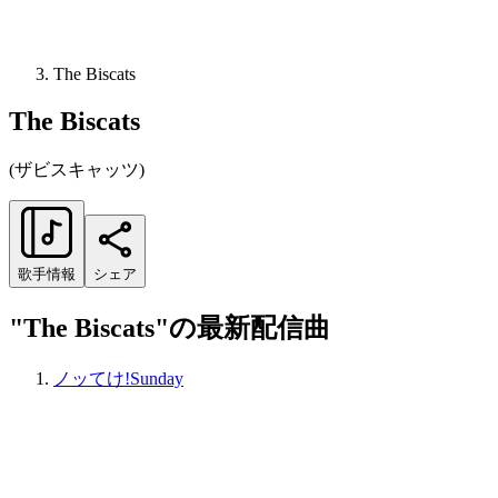
The Biscats
The Biscats
(
ザビスキャッツ
)
歌手情報
シェア
"The Biscats"の最新配信曲
ノッてけ!Sunday