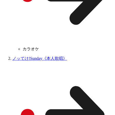
カラオケ
ノッてけ!Sunday《本人歌唱》