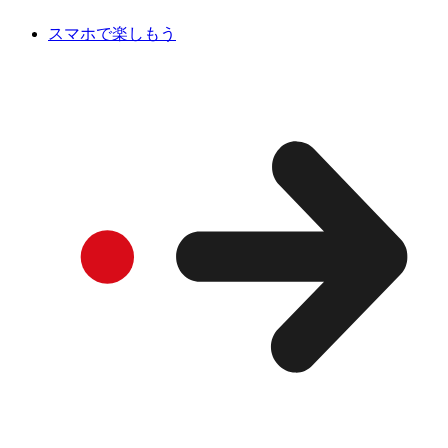
スマホで楽しもう