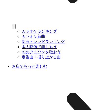
カラオケランキング
カラオケ新曲
新曲トレンドランキング
本人映像で楽しもう
旬のアニソンを歌おう
定番曲・盛り上がる曲
お店でもっと楽しむ