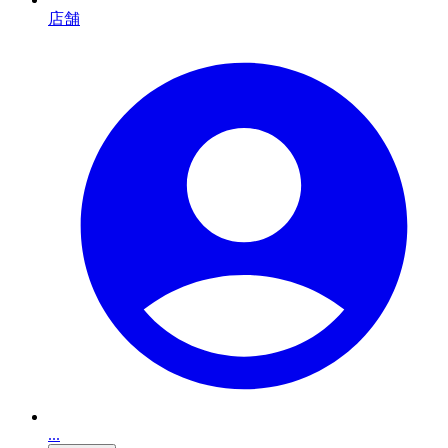
店舗
...