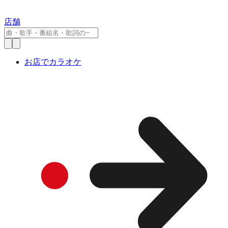
店舗
お店でカラオケ