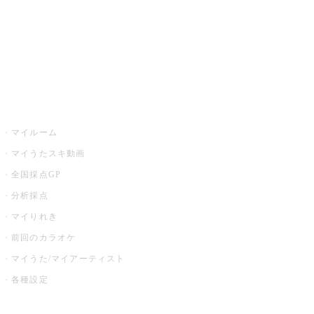
全国カラオケ大会
イベント・キャンペーン
うたスキ
マイルーム
マイうたスキ動画
全国採点GP
分析採点
マイりれき
前回のカラオケ
マイうた/マイアーティスト
各種設定