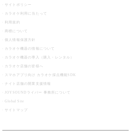
サイトポリシー
カラオケ利用に当たって
利用規約
商標について
個人情報保護方針
カラオケ機器の情報について
カラオケ機器の導入（購入・レンタル）
カラオケ店舗の皆様へ
スマホアプリ向け カラオケ採点機能SDK
ナイト店舗の開業支援情報
JOYSOUNDライバー 事務所について
Global Site
サイトマップ