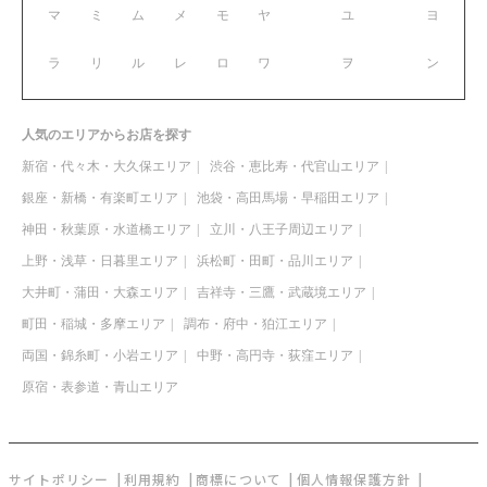
マ
ミ
ム
メ
モ
ヤ
ユ
ヨ
ラ
リ
ル
レ
ロ
ワ
ヲ
ン
人気のエリアからお店を探す
新宿・代々木・大久保エリア
渋谷・恵比寿・代官山エリア
銀座・新橋・有楽町エリア
池袋・高田馬場・早稲田エリア
神田・秋葉原・水道橋エリア
立川・八王子周辺エリア
上野・浅草・日暮里エリア
浜松町・田町・品川エリア
大井町・蒲田・大森エリア
吉祥寺・三鷹・武蔵境エリア
町田・稲城・多摩エリア
調布・府中・狛江エリア
両国・錦糸町・小岩エリア
中野・高円寺・荻窪エリア
原宿・表参道・青山エリア
サイトポリシー
利用規約
商標について
個人情報保護方針