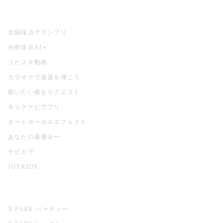
お店でもっと楽しむ
全国採点グランプリ
分析採点AI＋
うたスキ動画
カラオケで楽器を弾こう
歌いたい曲をリクエスト
キョクナビアプリ
オートボーカルエフェクト
あなたの最適キー
サビカラ
JOYKIDS
X PARK
X PARK パーティー