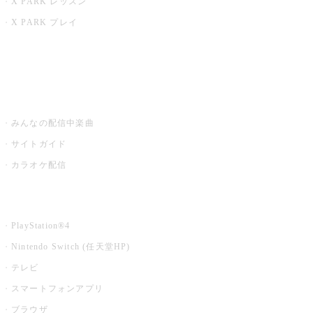
X PARK レッスン
X PARK プレイ
みるハコ
うたスキ ミュージックポスト
みんなの配信中楽曲
サイトガイド
カラオケ配信
家庭用カラオケ
PlayStation®4
Nintendo Switch (任天堂HP)
テレビ
スマートフォンアプリ
ブラウザ