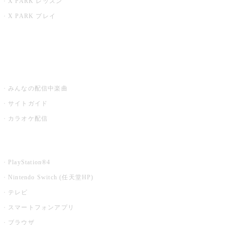
X PARK レッスン
X PARK プレイ
みるハコ
うたスキ ミュージックポスト
みんなの配信中楽曲
サイトガイド
カラオケ配信
家庭用カラオケ
PlayStation®4
Nintendo Switch (任天堂HP)
テレビ
スマートフォンアプリ
ブラウザ