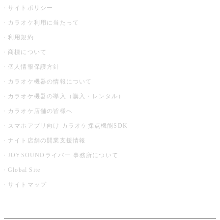
サイトポリシー
カラオケ利用に当たって
利用規約
商標について
個人情報保護方針
カラオケ機器の情報について
カラオケ機器の導入（購入・レンタル）
カラオケ店舗の皆様へ
スマホアプリ向け カラオケ採点機能SDK
ナイト店舗の開業支援情報
JOYSOUNDライバー 事務所について
Global Site
サイトマップ