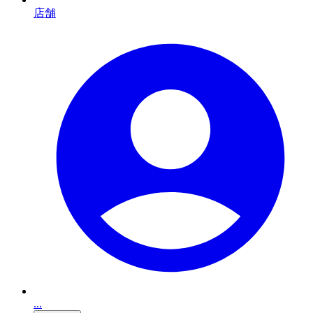
店舗
...