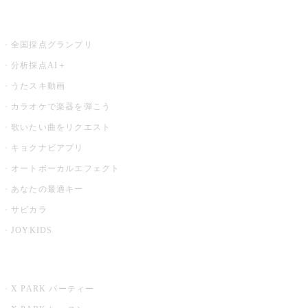
お店でもっと楽しむ
全国採点グランプリ
分析採点AI＋
うたスキ動画
カラオケで楽器を弾こう
歌いたい曲をリクエスト
キョクナビアプリ
オートボーカルエフェクト
あなたの最適キー
サビカラ
JOYKIDS
X PARK
X PARK パーティー