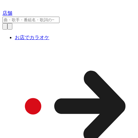
店舗
お店でカラオケ