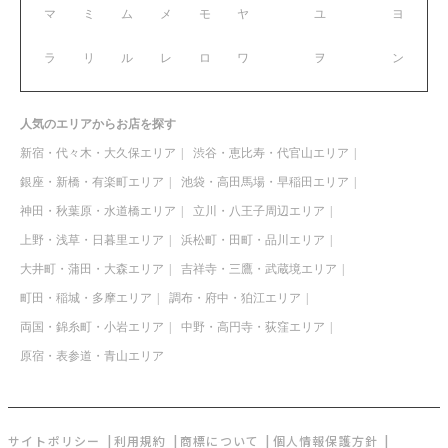
マ
ミ
ム
メ
モ
ヤ
ユ
ヨ
ラ
リ
ル
レ
ロ
ワ
ヲ
ン
人気のエリアからお店を探す
新宿・代々木・大久保エリア
渋谷・恵比寿・代官山エリア
銀座・新橋・有楽町エリア
池袋・高田馬場・早稲田エリア
神田・秋葉原・水道橋エリア
立川・八王子周辺エリア
上野・浅草・日暮里エリア
浜松町・田町・品川エリア
大井町・蒲田・大森エリア
吉祥寺・三鷹・武蔵境エリア
町田・稲城・多摩エリア
調布・府中・狛江エリア
両国・錦糸町・小岩エリア
中野・高円寺・荻窪エリア
原宿・表参道・青山エリア
サイトポリシー
利用規約
商標について
個人情報保護方針