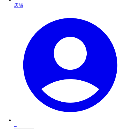
店舗
...