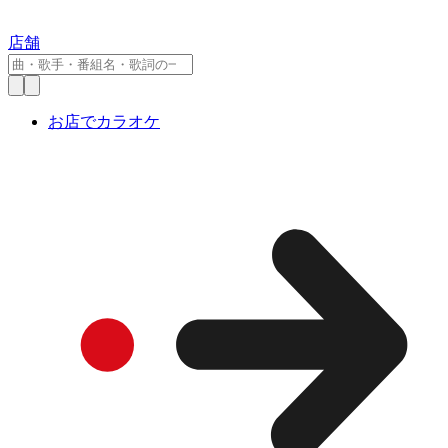
店舗
お店でカラオケ