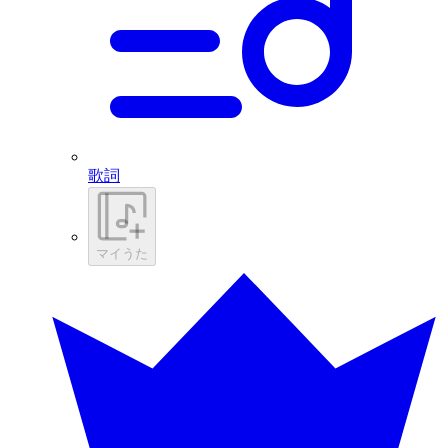
歌詞
マイうた