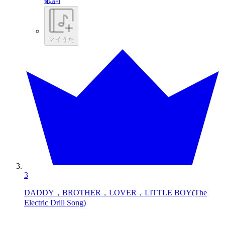
歌詞
マイうた
3
DADDY，BROTHER，LOVER，LITTLE BOY(The
Electric Drill Song)