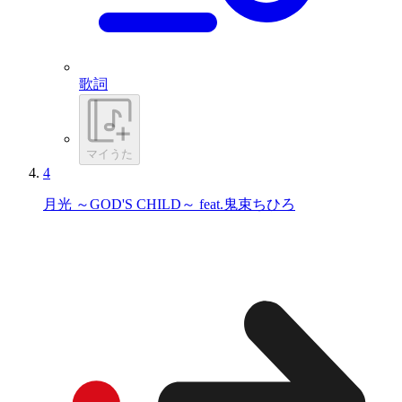
歌詞
マイうた
4
月光 ～GOD'S CHILD～ feat.鬼束ちひろ