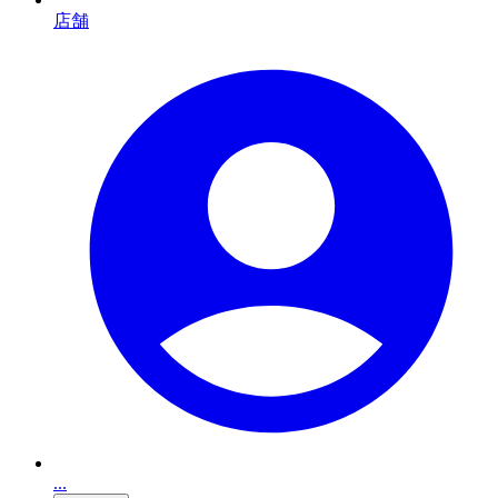
店舗
...