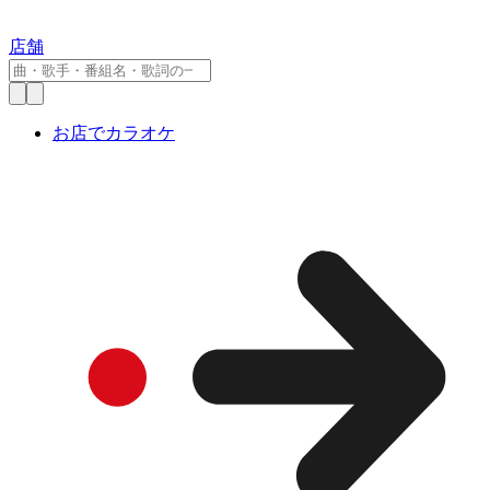
店舗
お店でカラオケ