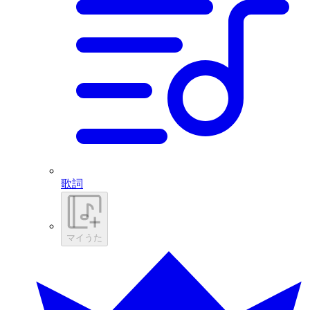
歌詞
マイうた