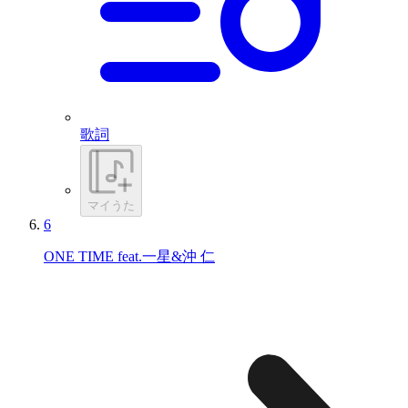
歌詞
マイうた
6
ONE TIME feat.一星&沖 仁