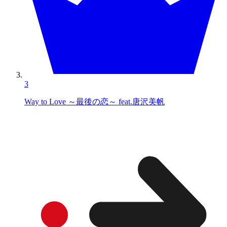
3
Way to Love ～最後の恋～ feat.唐沢美帆