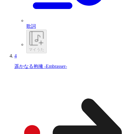
歌詞
マイうた
4
遥かなる抱擁 -Embrasser-