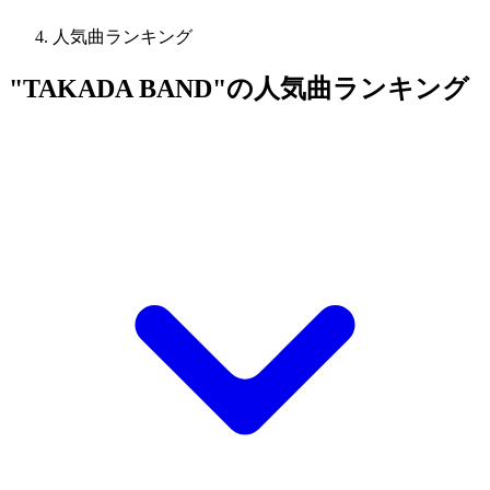
人気曲ランキング
"TAKADA BAND"の人気曲ランキング