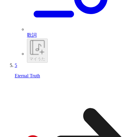
歌詞
マイうた
5
Eternal Truth