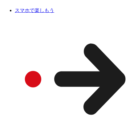
スマホで楽しもう