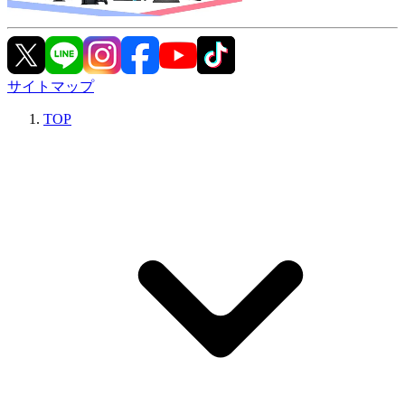
サイトマップ
TOP