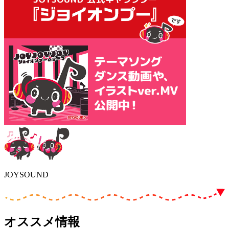
JOYSOUND
オススメ情報