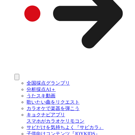
全国採点グランプリ
分析採点AI＋
うたスキ動画
歌いたい曲をリクエスト
カラオケで楽器を弾こう
キョクナビアプリ
スマホがカラオケリモコン
サビだけを気持ちよく『サビカラ』
子供向けコンテンツ『JOYKIDS』