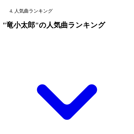
人気曲ランキング
"竜小太郎"の人気曲ランキング