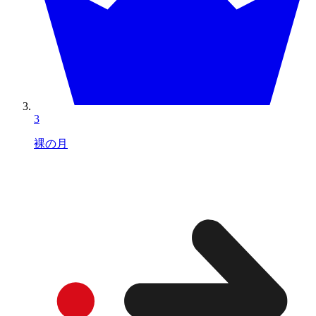
3
裸の月