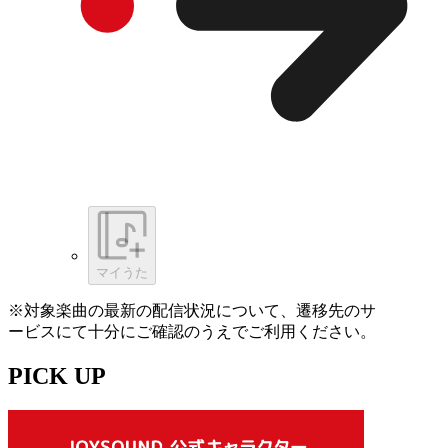
マイうた
※対象楽曲の最新の配信状況について、遷移先のサ
ービスにて十分にご確認のうえでご利用ください。
PICK UP