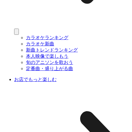
カラオケランキング
カラオケ新曲
新曲トレンドランキング
本人映像で楽しもう
旬のアニソンを歌おう
定番曲・盛り上がる曲
お店でもっと楽しむ