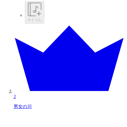
マイうた
2
男女の川