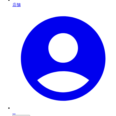
店舗
...