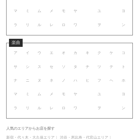
マ
ミ
ム
メ
モ
ヤ
ユ
ヨ
ラ
リ
ル
レ
ロ
ワ
ヲ
ン
楽曲
ア
イ
ウ
エ
オ
カ
キ
ク
ケ
コ
サ
シ
ス
セ
ソ
タ
チ
ツ
テ
ト
ナ
ニ
ヌ
ネ
ノ
ハ
ヒ
フ
ヘ
ホ
マ
ミ
ム
メ
モ
ヤ
ユ
ヨ
ラ
リ
ル
レ
ロ
ワ
ヲ
ン
人気のエリアからお店を探す
新宿・代々木・大久保エリア
渋谷・恵比寿・代官山エリア