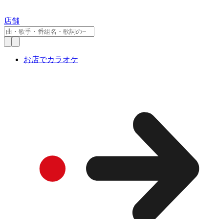
店舗
お店でカラオケ