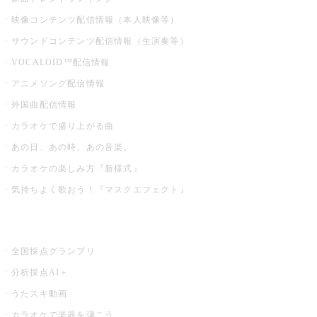
映像コンテンツ配信情報（本人映像等）
サウンドコンテンツ配信情報（生演奏等）
VOCALOID™配信情報
アニメソング配信情報
外国曲配信情報
カラオケで盛り上がる曲
あの日、あの時、あの音楽。
カラオケの楽しみ方『新様式』
気持ちよく歌おう！『マスクエフェクト』
お店でもっと楽しむ
全国採点グランプリ
分析採点AI＋
うたスキ動画
カラオケで楽器を弾こう