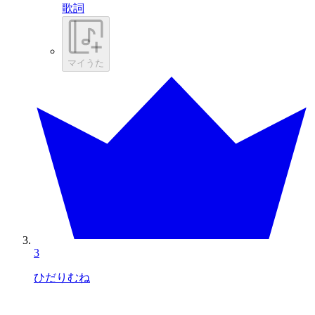
歌詞
マイうた
3
ひだりむね