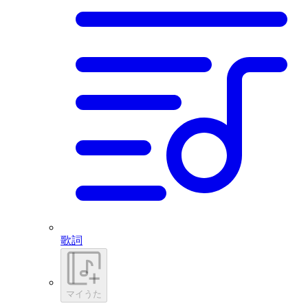
歌詞
マイうた