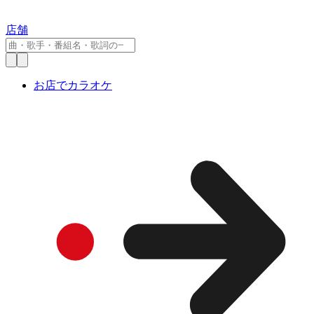
店舗
お店でカラオケ