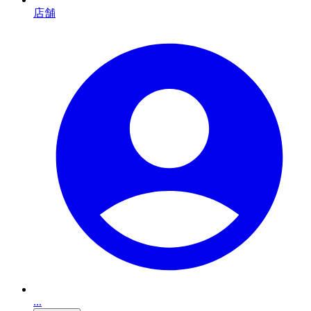
店舗
...