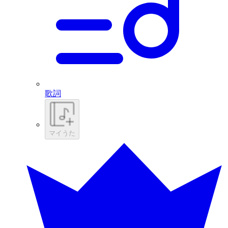
歌詞
マイうた