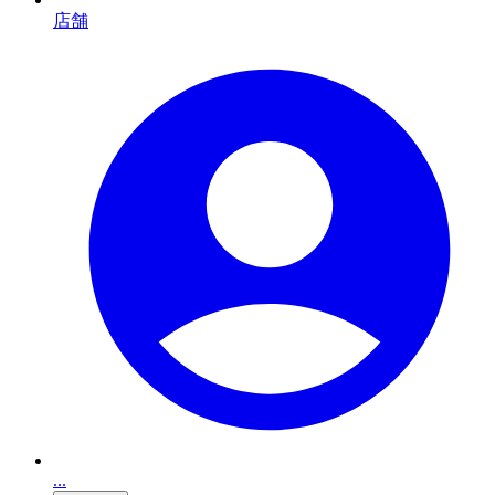
店舗
...