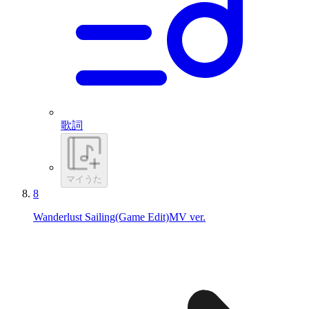
歌詞
マイうた
8
Wanderlust Sailing(Game Edit)MV ver.