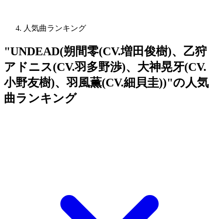
人気曲ランキング
"UNDEAD(朔間零(CV.増田俊樹)、乙狩
アドニス(CV.羽多野渉)、大神晃牙(CV.
小野友樹)、羽風薫(CV.細貝圭))"の人気
曲ランキング