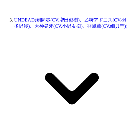
UNDEAD(朔間零(CV.増田俊樹)、乙狩アドニス(CV.羽
多野渉)、大神晃牙(CV.小野友樹)、羽風薫(CV.細貝圭))