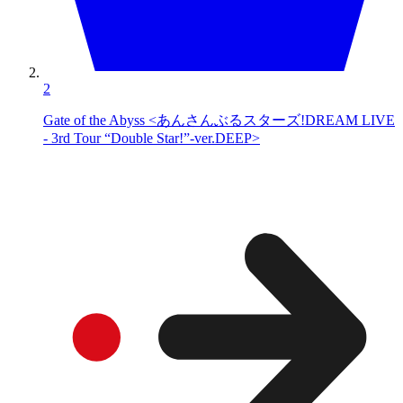
2
Gate of the Abyss <あんさんぶるスターズ!DREAM LIVE
- 3rd Tour “Double Star!”-ver.DEEP>