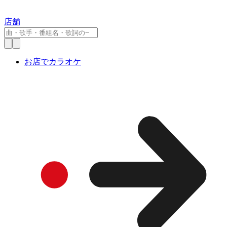
店舗
お店でカラオケ