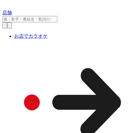
店舗
お店でカラオケ