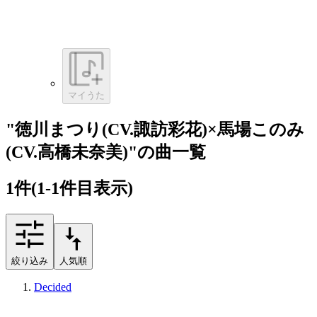
マイうた
"徳川まつり(CV.諏訪彩花)×馬場このみ
(CV.高橋未奈美)"の曲一覧
1
件
(1-1件目表示)
絞り込み
人気順
Decided