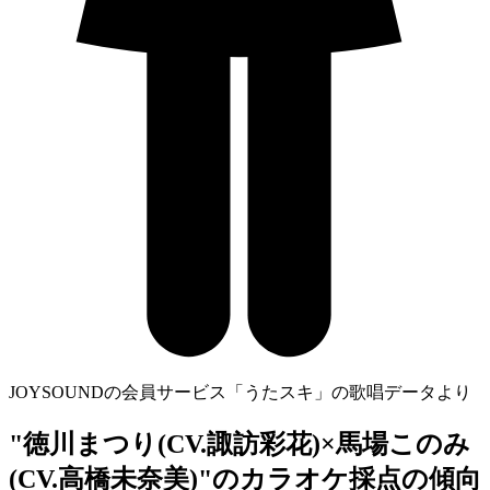
JOYSOUNDの会員サービス「うたスキ」の歌唱データより
"徳川まつり(CV.諏訪彩花)×馬場このみ
(CV.高橋未奈美)"のカラオケ採点の傾向