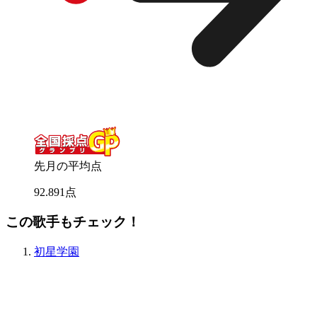
先月の平均点
92
.
891
点
この歌手もチェック！
初星学園