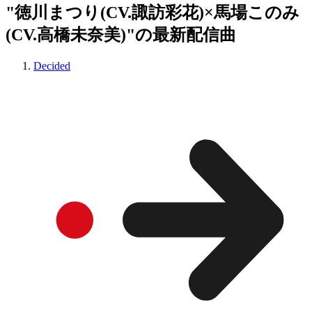
"徳川まつり(CV.諏訪彩花)×馬場このみ
(CV.高橋未奈美)"の最新配信曲
Decided