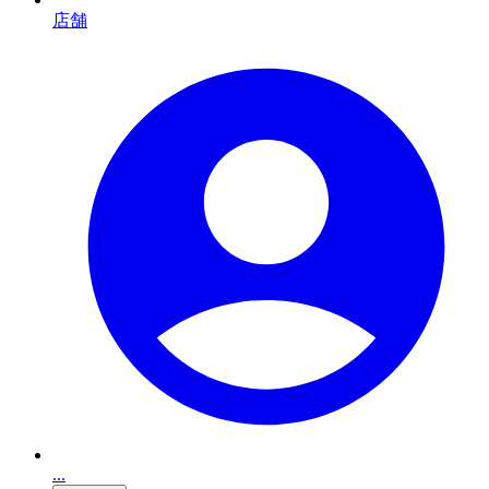
店舗
...