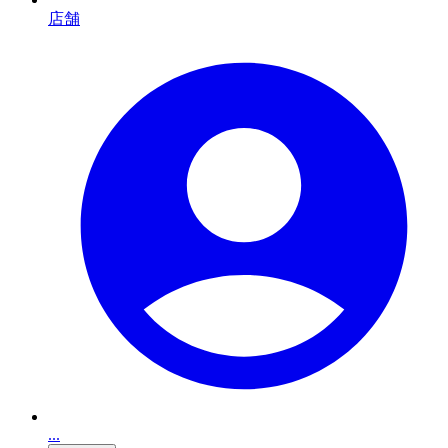
店舗
...