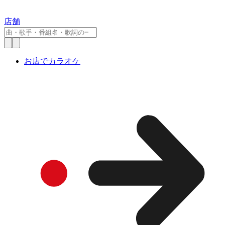
店舗
お店でカラオケ