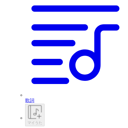
歌詞
マイうた