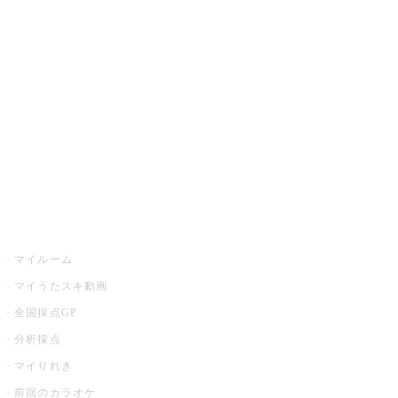
カラオケ楽曲・歌詞検索
カラオケ店舗検索
全国カラオケ大会
イベント・キャンペーン
うたスキ
マイルーム
マイうたスキ動画
全国採点GP
分析採点
マイりれき
前回のカラオケ