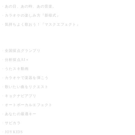
あの日、あの時、あの音楽。
カラオケの楽しみ方『新様式』
気持ちよく歌おう！『マスクエフェクト』
お店でもっと楽しむ
全国採点グランプリ
分析採点AI＋
うたスキ動画
カラオケで楽器を弾こう
歌いたい曲をリクエスト
キョクナビアプリ
オートボーカルエフェクト
あなたの最適キー
サビカラ
JOYKIDS