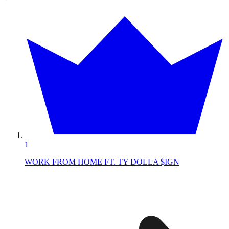
1
WORK FROM HOME FT. TY DOLLA $IGN