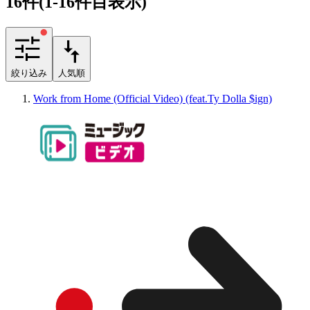
16
件
(1-16件目表示)
絞り込み
人気順
Work from Home (Official Video) (feat.Ty Dolla $ign)