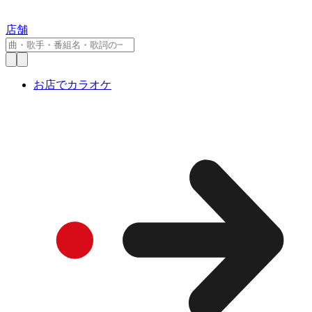
店舗
お店でカラオケ