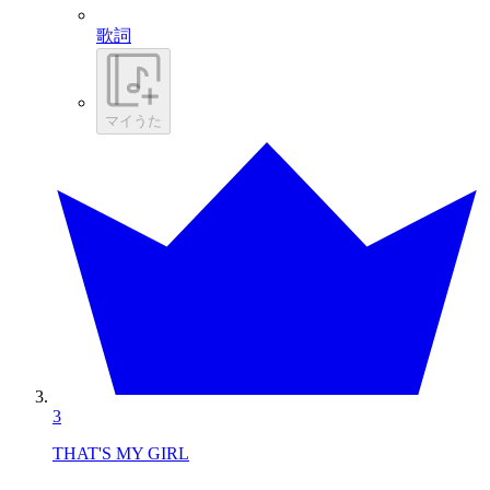
歌詞
マイうた
3
THAT'S MY GIRL