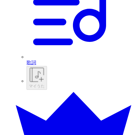
歌詞
マイうた