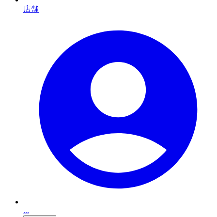
店舗
...