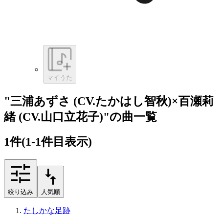
マイうた
"三浦あずさ (CV.たかはし智秋)×百瀬莉
緒 (CV.山口立花子)"の曲一覧
1
件
(1-1件目表示)
絞り込み
人気順
たしかな足跡