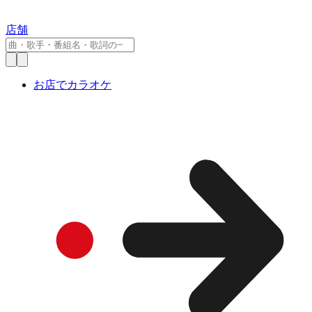
店舗
お店でカラオケ