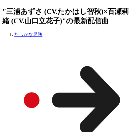
"三浦あずさ (CV.たかはし智秋)×百瀬莉
緒 (CV.山口立花子)"の最新配信曲
たしかな足跡