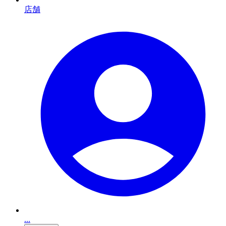
店舗
...