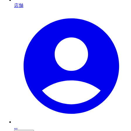
店舗
...