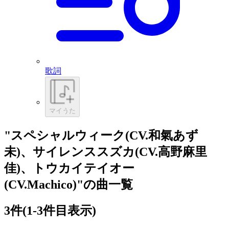
歌詞
マイうた
"スペシャルウィーク(CV.和氣あず
未)、サイレンススズカ(CV.高野麻里
佳)、トウカイテイオー
(CV.Machico)"の曲一覧
3
件
(1-3件目表示)