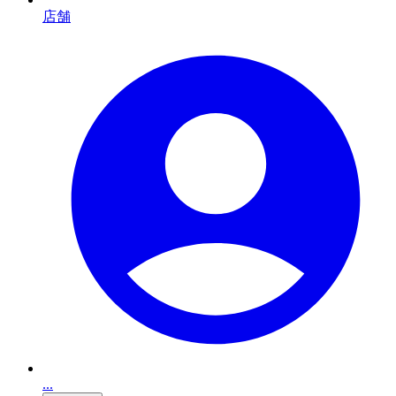
店舗
...