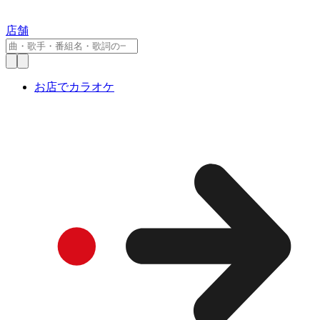
店舗
お店でカラオケ