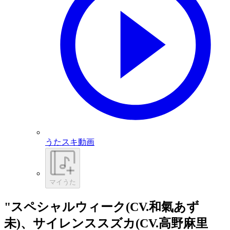
うたスキ動画
マイうた
"スペシャルウィーク(CV.和氣あず
未)、サイレンススズカ(CV.高野麻里