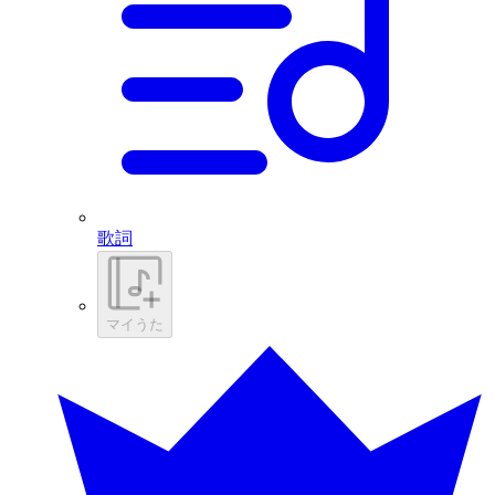
歌詞
マイうた