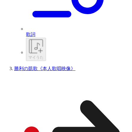
歌詞
マイうた
勝利の凱歌《本人歌唱映像》