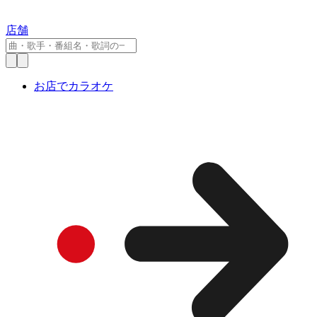
店舗
お店でカラオケ