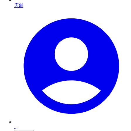
店舗
...