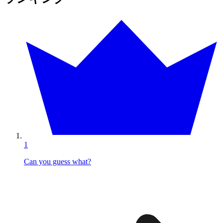
1
Can you guess what?