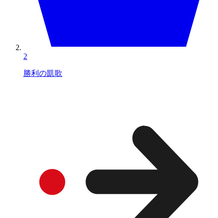
2
勝利の凱歌