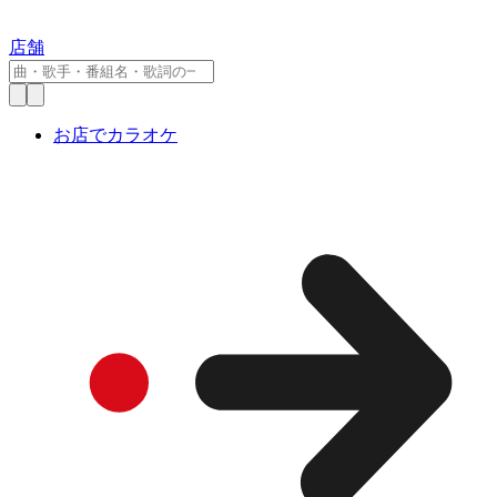
店舗
お店でカラオケ