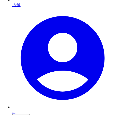
店舗
...