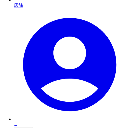
店舗
...