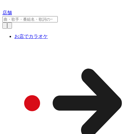
店舗
お店でカラオケ