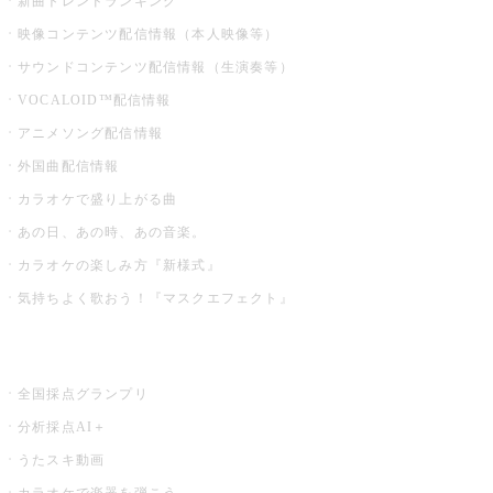
新曲トレンドランキング
映像コンテンツ配信情報（本人映像等）
サウンドコンテンツ配信情報（生演奏等）
VOCALOID™配信情報
アニメソング配信情報
外国曲配信情報
カラオケで盛り上がる曲
あの日、あの時、あの音楽。
カラオケの楽しみ方『新様式』
気持ちよく歌おう！『マスクエフェクト』
お店でもっと楽しむ
全国採点グランプリ
分析採点AI＋
うたスキ動画
カラオケで楽器を弾こう