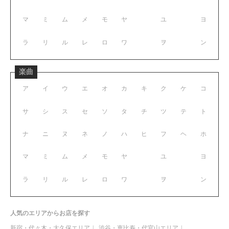
マ
ミ
ム
メ
モ
ヤ
ユ
ヨ
ラ
リ
ル
レ
ロ
ワ
ヲ
ン
楽曲
ア
イ
ウ
エ
オ
カ
キ
ク
ケ
コ
サ
シ
ス
セ
ソ
タ
チ
ツ
テ
ト
ナ
ニ
ヌ
ネ
ノ
ハ
ヒ
フ
ヘ
ホ
マ
ミ
ム
メ
モ
ヤ
ユ
ヨ
ラ
リ
ル
レ
ロ
ワ
ヲ
ン
人気のエリアからお店を探す
新宿・代々木・大久保エリア
渋谷・恵比寿・代官山エリア