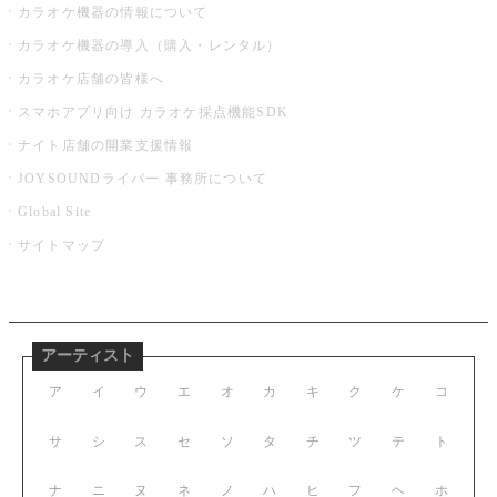
カラオケ機器の情報について
カラオケ機器の導入（購入・レンタル）
カラオケ店舗の皆様へ
スマホアプリ向け カラオケ採点機能SDK
ナイト店舗の開業支援情報
JOYSOUNDライバー 事務所について
Global Site
サイトマップ
アーティスト
ア
イ
ウ
エ
オ
カ
キ
ク
ケ
コ
サ
シ
ス
セ
ソ
タ
チ
ツ
テ
ト
ナ
ニ
ヌ
ネ
ノ
ハ
ヒ
フ
ヘ
ホ