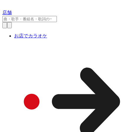
店舗
お店でカラオケ