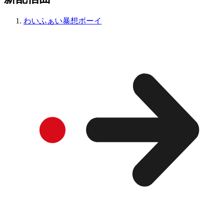
わいふぁい暴想ボーイ