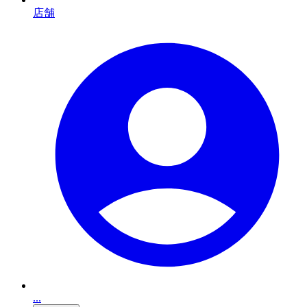
店舗
...