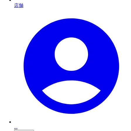
店舗
...