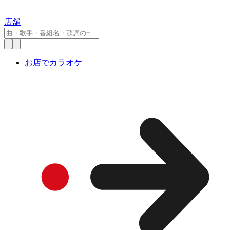
店舗
お店でカラオケ