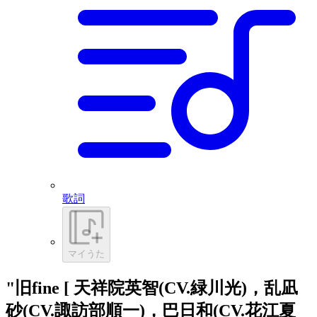
歌詞
マイうた
"旧fine [ 天祥院英智(CV.緑川光)，乱凪
砂(CV.諏訪部順一)，巴日和(CV.花江夏