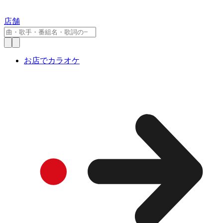
店舗
お店でカラオケ