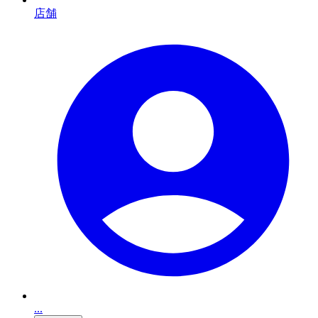
店舗
...