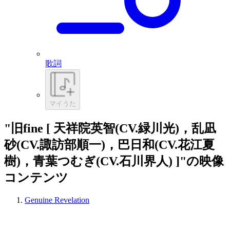
歌詞
マイうた
"旧fine [ 天祥院英智(CV.緑川光)，乱凪
砂(CV.諏訪部順一)，巴日和(CV.花江夏
樹)，青葉つむぎ(CV.石川界人) ]"の映像
コンテンツ
Genuine Revelation