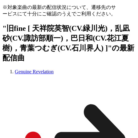
※対象楽曲の最新の配信状況について、遷移先のサ
ービスにて十分にご確認のうえでご利用ください。
"旧fine [ 天祥院英智(CV.緑川光)，乱凪
砂(CV.諏訪部順一)，巴日和(CV.花江夏
樹)，青葉つむぎ(CV.石川界人) ]"の最新
配信曲
Genuine Revelation