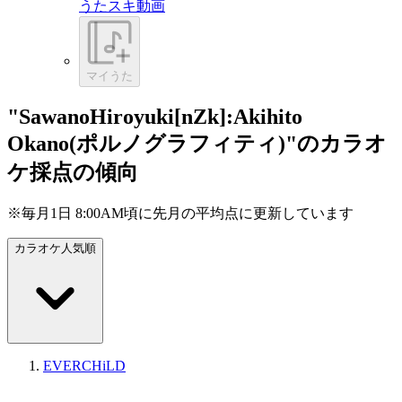
うたスキ動画
マイうた
"SawanoHiroyuki[nZk]:Akihito
Okano(ポルノグラフィティ)"のカラオ
ケ採点の傾向
※毎月1日 8:00AM頃に先月の平均点に更新しています
カラオケ人気順
EVERCHiLD