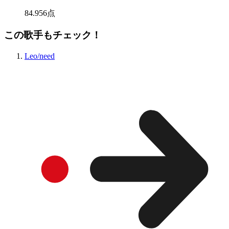
84
.
956
点
この歌手もチェック！
Leo/need