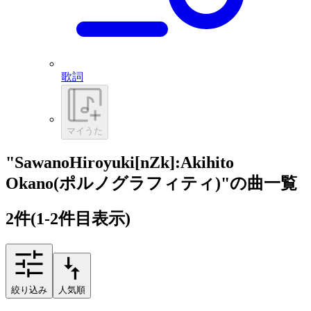
歌詞
マイうた
"SawanoHiroyuki[nZk]:Akihito
Okano(ポルノグラフィティ)"の曲一覧
2
件
(1-2件目表示)
絞り込み
人気順