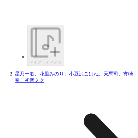
マイアーティスト
星乃一歌、花里みのり、小豆沢こはね、天馬司、宵崎
奏、初音ミク