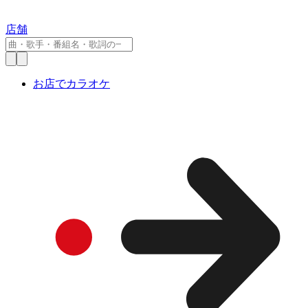
店舗
お店でカラオケ