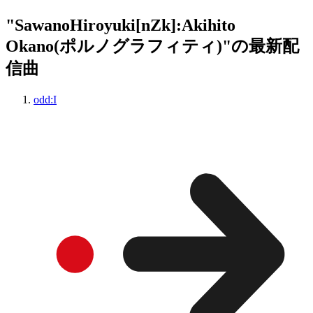
"SawanoHiroyuki[nZk]:Akihito
Okano(ポルノグラフィティ)"の最新配
信曲
odd:I