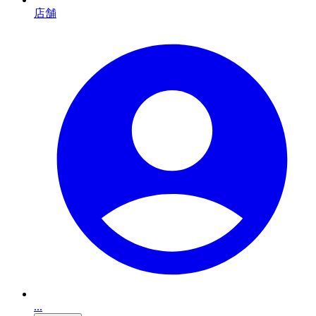
店舗
...