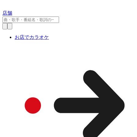
店舗
お店でカラオケ