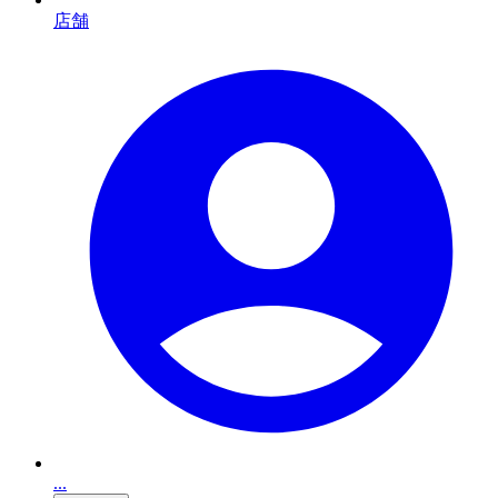
店舗
...