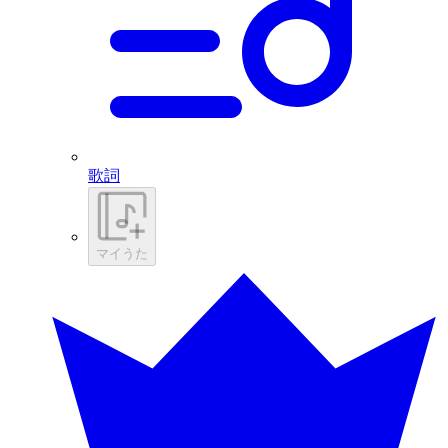
歌詞
マイうた