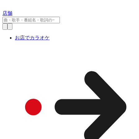
店舗
お店でカラオケ