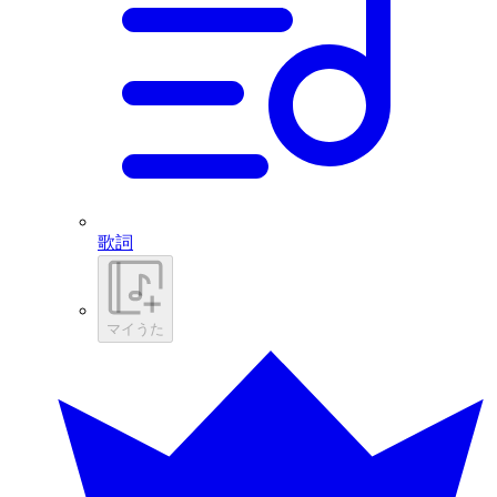
歌詞
マイうた