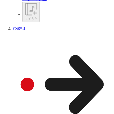
マイうた
You(=I)