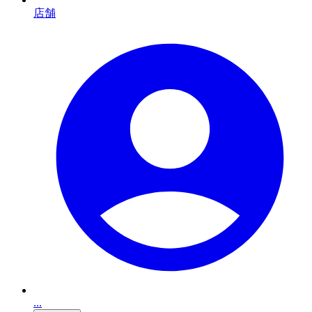
店舗
...