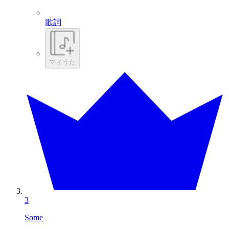
歌詞
マイうた
3
Some