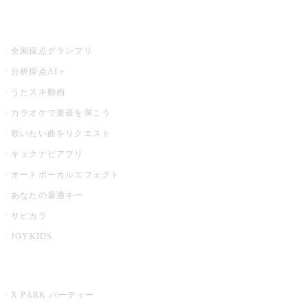
お店でもっと楽しむ
全国採点グランプリ
分析採点AI＋
うたスキ動画
カラオケで楽器を弾こう
歌いたい曲をリクエスト
キョクナビアプリ
オートボーカルエフェクト
あなたの最適キー
サビカラ
JOYKIDS
X PARK
X PARK パーティー