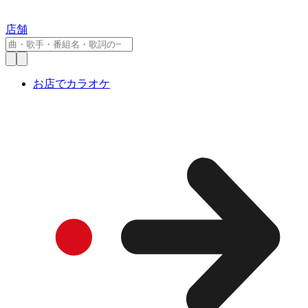
店舗
お店でカラオケ