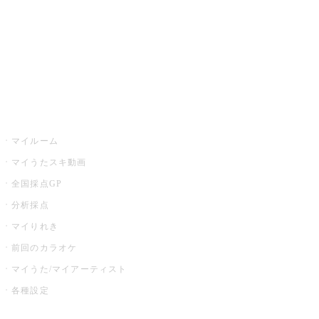
全国カラオケ大会
イベント・キャンペーン
うたスキ
マイルーム
マイうたスキ動画
全国採点GP
分析採点
マイりれき
前回のカラオケ
マイうた/マイアーティスト
各種設定