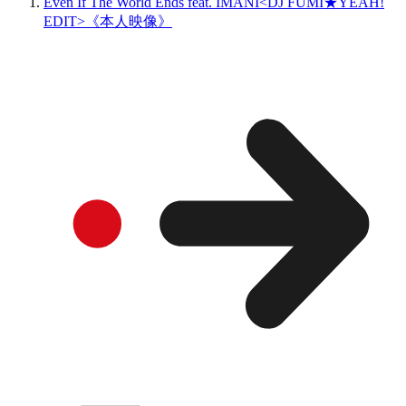
Even If The World Ends feat. IMANI<DJ FUMI★YEAH!
EDIT>《本人映像》