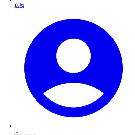
店舗
...