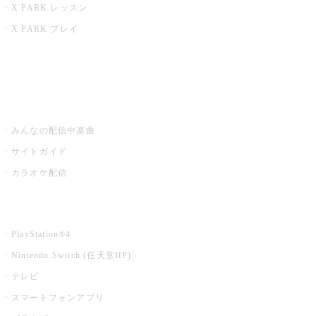
X PARK レッスン
X PARK プレイ
みるハコ
うたスキ ミュージックポスト
みんなの配信中楽曲
サイトガイド
カラオケ配信
家庭用カラオケ
PlayStation®4
Nintendo Switch (任天堂HP)
テレビ
スマートフォンアプリ