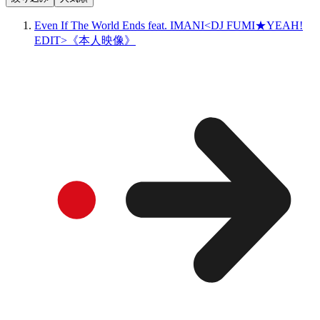
Even If The World Ends feat. IMANI<DJ FUMI★YEAH!
EDIT>《本人映像》