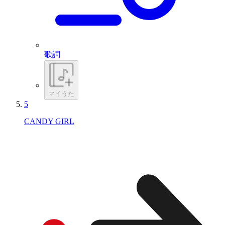
歌詞
マイうた
5
CANDY GIRL