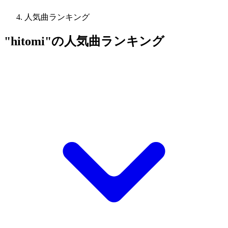
人気曲ランキング
"hitomi"の人気曲ランキング