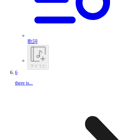
歌詞
マイうた
6
there is...