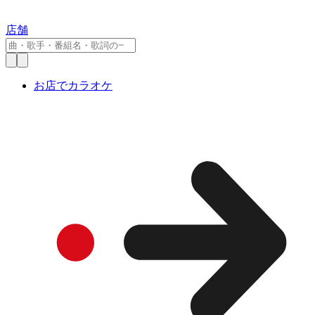
店舗
お店でカラオケ