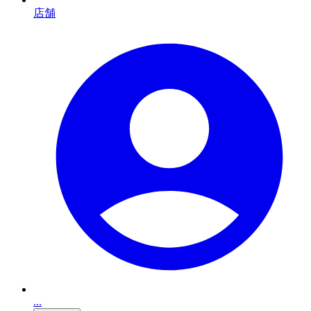
店舗
...