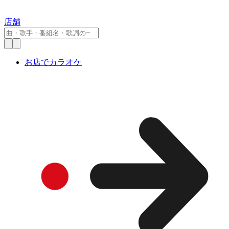
店舗
お店でカラオケ