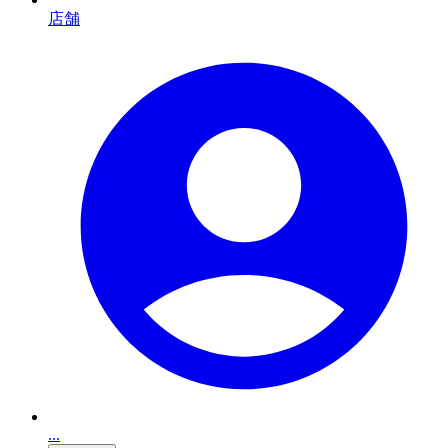
店舗
...