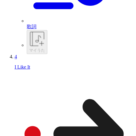
歌詞
マイうた
4
I Like It