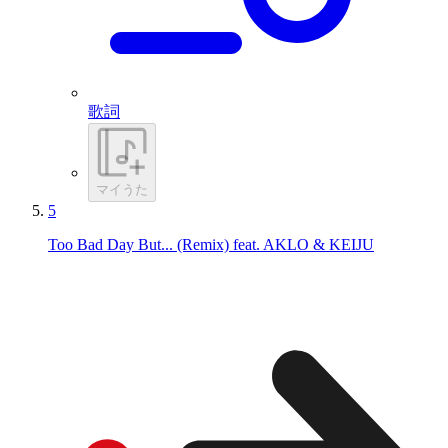
歌詞
マイうた
5
Too Bad Day But... (Remix) feat. AKLO & KEIJU