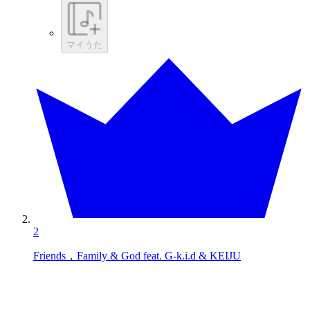
マイうた
2
Friends，Family & God feat. G-k.i.d & KEIJU