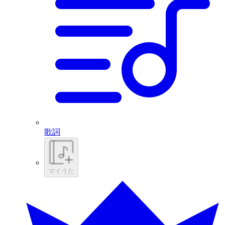
歌詞
マイうた