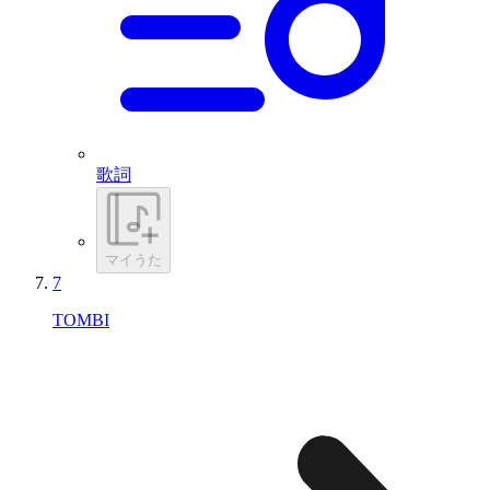
歌詞
マイうた
7
TOMBI