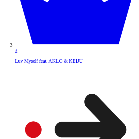
3
Luv Myself feat. AKLO & KEIJU