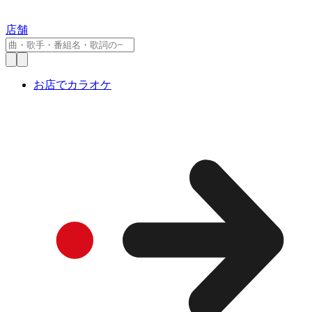
店舗
お店でカラオケ