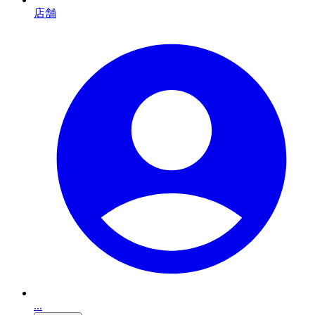
店舗
...