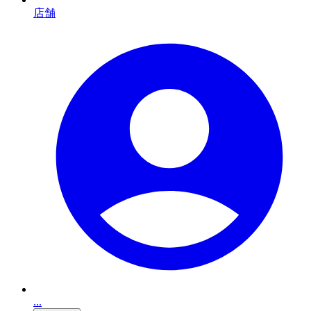
店舗
...