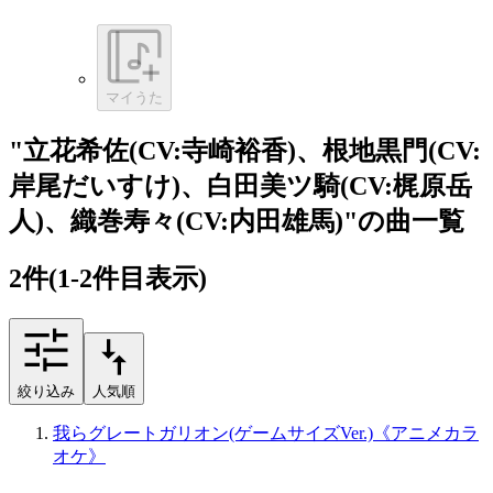
マイうた
"立花希佐(CV:寺崎裕香)、根地黒門(CV:
岸尾だいすけ)、白田美ツ騎(CV:梶原岳
人)、織巻寿々(CV:内田雄馬)"の曲一覧
2
件
(1-2件目表示)
絞り込み
人気順
我らグレートガリオン(ゲームサイズVer.)《アニメカラ
オケ》