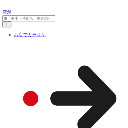
店舗
お店でカラオケ