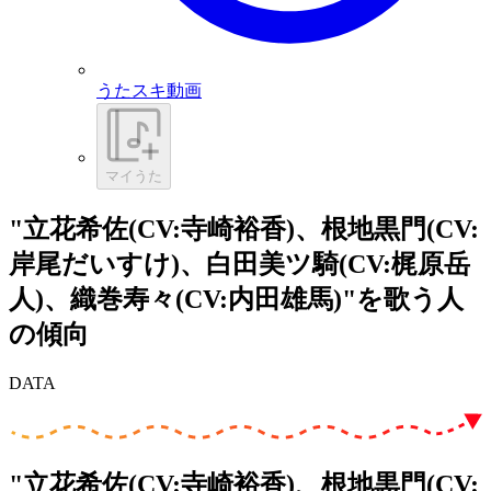
うたスキ動画
マイうた
"立花希佐(CV:寺崎裕香)、根地黒門(CV:
岸尾だいすけ)、白田美ツ騎(CV:梶原岳
人)、織巻寿々(CV:内田雄馬)"を歌う人
の傾向
DATA
"立花希佐(CV:寺崎裕香)、根地黒門(CV: