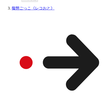
擬態ごっこ《レコおと》