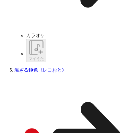
カラオケ
マイうた
混ざる鈍色《レコおと》