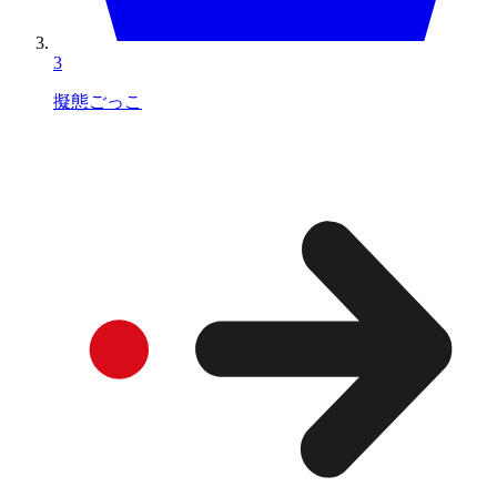
3
擬態ごっこ