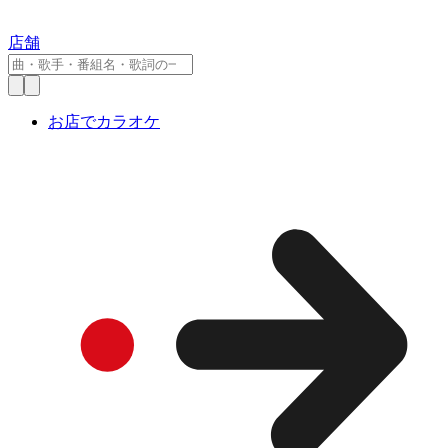
店舗
お店でカラオケ