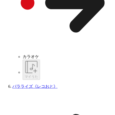
カラオケ
マイうた
パラライズ《レコおと》