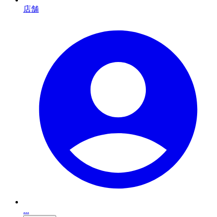
店舗
...