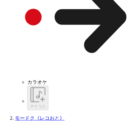
カラオケ
マイうた
モードク《レコおと》