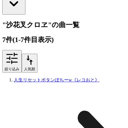
"沙花叉クロヱ"の曲一覧
7
件
(1-7件目表示)
絞り込み
人気順
人生リセットボタンぽちーw《レコおと》