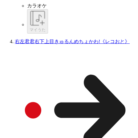
カラオケ
マイうた
右左君君右下上目きゅるんめちょかわ!《レコおと》