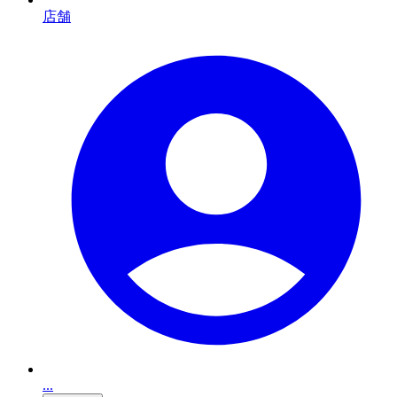
店舗
...