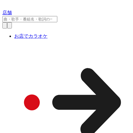
店舗
お店でカラオケ