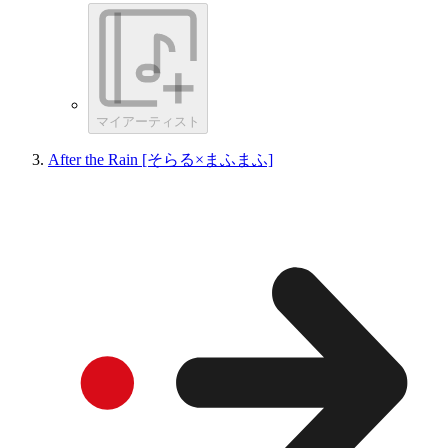
マイアーティスト
After the Rain [そらる×まふまふ]