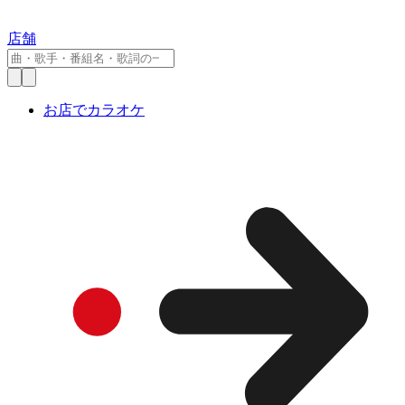
店舗
お店でカラオケ