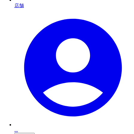
店舗
...