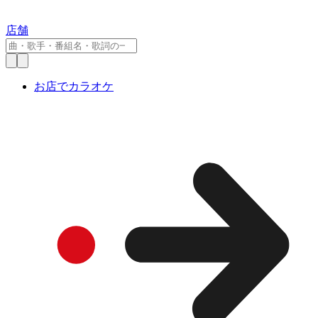
店舗
お店でカラオケ