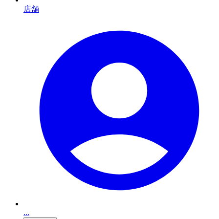
店舗
...