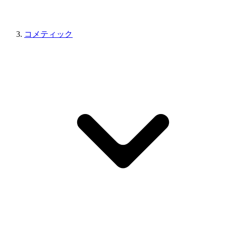
コメティック